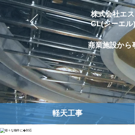
株式会社エス
GL(ジーエ
商業施設から
​軽天工事